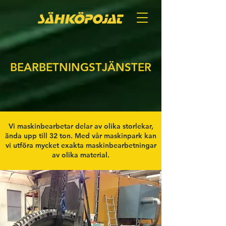
BEARBETNINGSTJÄNSTER
Vi maskinbearbetar delar av olika storlekar,
ända upp till 32 ton. Med vår maskinpark kan
vi utföra mycket exakta maskinbearbetningar
av olika material.