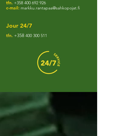
tfn.
+358 400 692 926
e-mail:
markku.rantapaa@sahkopojat.fi
Jour 24/7
+358
tfn.
400 300 511