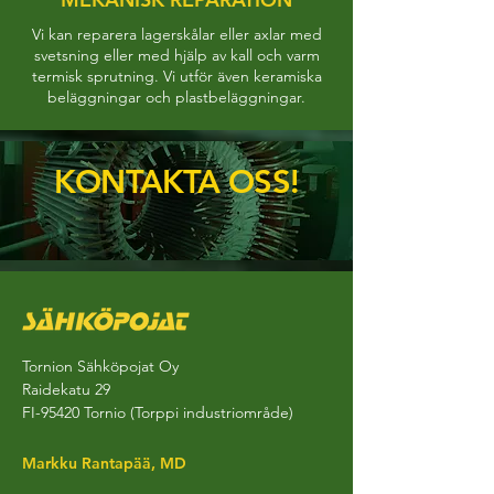
Vi kan reparera lagerskålar eller axlar med
svetsning eller med hjälp av kall och varm
termisk sprutning. Vi utför även keramiska
beläggningar och plastbeläggningar.
KONTAKTA OSS!
Tornion Sähköpojat Oy
Raidekatu 29
FI-95420 Tornio (Torppi industriområde)
Markku Rantapää, MD