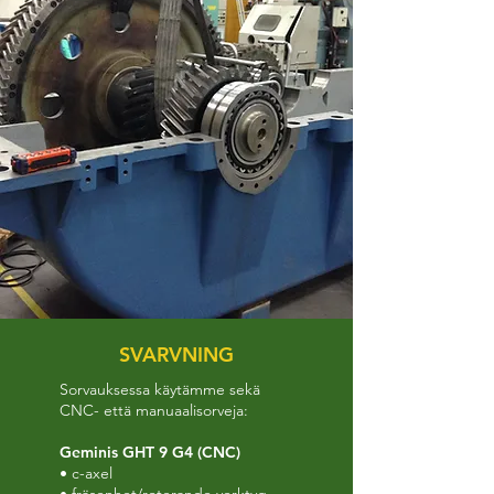
SVARVNING
Sorvauksessa käytämme sekä
CNC- että manuaalisorveja:
Geminis GHT 9 G4 (CNC)
• c-axel