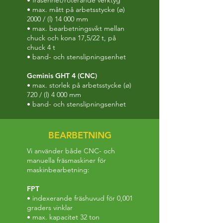
• fräsenhet/roterande verktyg
• max. mått på arbetsstycke (ø)
2000 / (l) 14 000 mm
• max. bearbetningsvikt mellan
chuck och kona 17,5/22 t, på
chuck 4 t
• band- och stenslipningsenhet
Geminis GHT 4 (CNC)
• max. storlek på arbetsstycke (ø)
720 / (l) 4 000 mm
• band- och stenslipningsenhet
BEARBETNING
Vi använder både CNC- och
manuella fräsmaskiner för
maskinbearbetning:
FPT
• indexerande fräshuvud för 0,001
graders vinklar
• max. kapacitet 32 ton