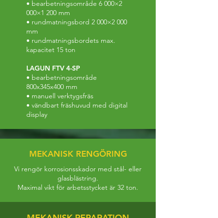
• bearbetningsområde 6 000×2
000×1 200 mm
• rundmatningsbord 2 000×2 000
mm
• rundmatningsbordets max.
kapacitet 15 ton
LAGUN FTV 4-SP
• bearbetningsområde
800x345x400 mm
• manuell verktygsfräs
• vändbart fräshuvud med digital
display
MEKANISK RENGÖRING
Vi rengör korrosionsskador med stål- eller
glasblästring.
Maximal vikt för arbetsstycket är 32 ton.
MEKANISK REPARATION