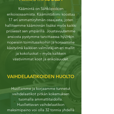
Käämintä on Sähköpoikien
erikoisosaamista. Käämintätiimi koostuu
17 eri ammattiryhmän osaajasta, joten
hallitsemme kääminnän lisäksi myös kaikki
prosessit sen ympärillä. Joustavuutemme
ansiosta pystymme tarvittaessa hyvinkin
nopeisiin toimitusaikoihin ja korjaamme
käsityönä kaikkien valmistajien eri mallit
ja kokoluokat – myös kaikkein
vaativimmat koot ja erikoisuudet.
VAIHDELAATIKOIDEN HUOLTO
Huollamme ja korjaamme tunnetut
vaihdelaatikot pitkän kokemuksen
tuomalla ammattitaidolla.
Huollettavan vaihdelaatikon
maksimipaino voi olla 32 tonnia yhdellä