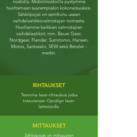
nostolla. Mobiilinostoilla pystymme
huoltamaan suurempiakin kokonaisuuksia.
Sähköpojat on sertifioitu usean
vaihdelaatikkovalmistajan toimesta.
Huollamme kaikkien valmistajien
vaihdelaatikot; mm. Bauer Gear,
Nordgear, Flender, Sumitomo, Hansen,
Motox, Santasalo, SEW sekä Benzler -
merkit.
RIHTAUKSET
Teemme laser-rihtauksia jotka
toteutetaan Optalign laser-
laitteistolla.
MITTAUKSET
Sähköpojat on mittausten