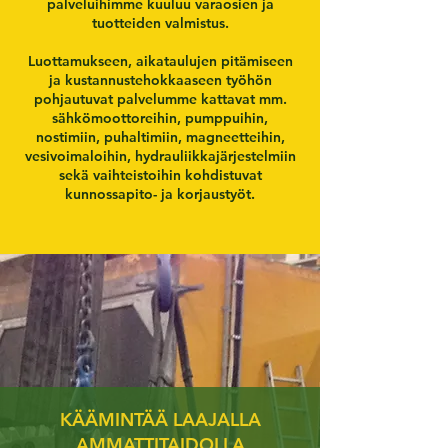
palveluihimme kuuluu varaosien ja
tuotteiden valmistus.
Luottamukseen, aikataulujen pitämiseen
ja kustannustehokkaaseen työhön
pohjautuvat palvelumme kattavat mm.
sähkömoottoreihin, pumppuihin,
nostimiin, puhaltimiin, magneetteihin,
vesivoimaloihin, hydrauliikkajärjestelmiin
sekä vaihteistoihin kohdistuvat
kunnossapito- ja korjaustyöt.
KÄÄMINTÄÄ LAAJALLA
AMMATTITAIDOLLA