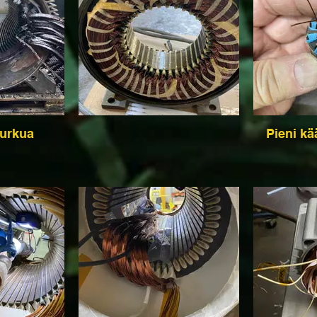
urkua
Pieni kä