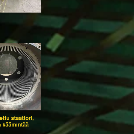
ttu staattori,
 käämintää