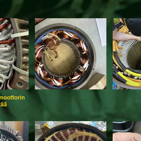
moottorin
tää