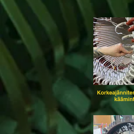
Korkeajännite
käämin