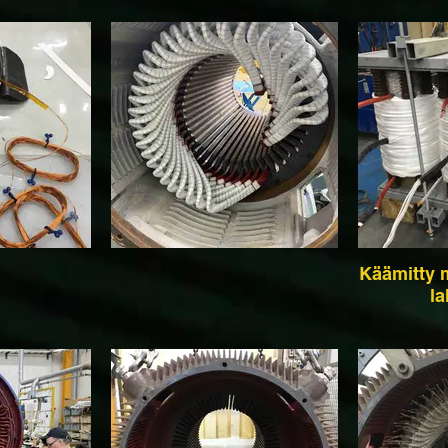
Käämitty 
l