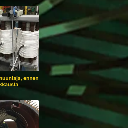
muuntaja, ennen
akkausta